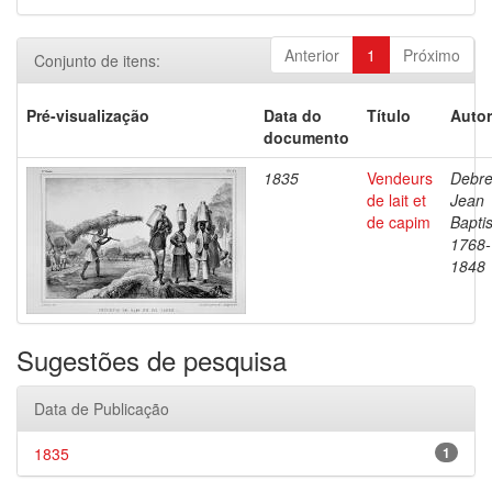
Anterior
1
Próximo
Conjunto de itens:
Pré-visualização
Data do
Título
Autor
documento
1835
Vendeurs
Debre
de lait et
Jean
de capim
Baptis
1768-
1848
Sugestões de pesquisa
Data de Publicação
1835
1