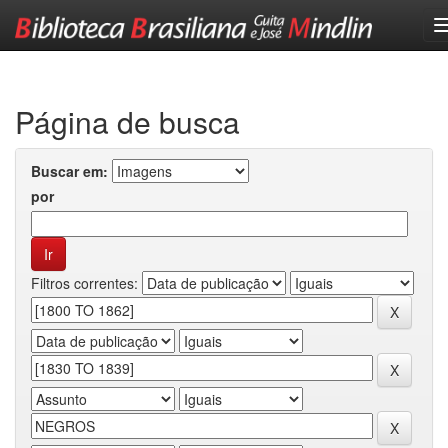
Skip
navigation
Página de busca
Buscar em:
por
Filtros correntes: