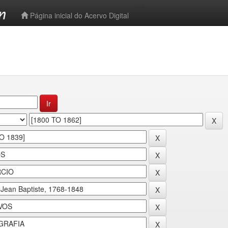
-->
Página inicial do Acervo Digital