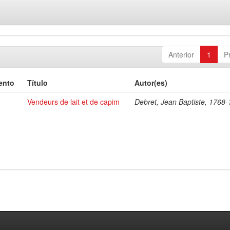
Anterior
1
P
ento
Título
Autor(es)
Vendeurs de lait et de capim
Debret, Jean Baptiste, 1768