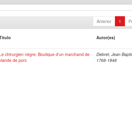
Anterior
1
P
Título
Autor(es)
Le chirurgien nègre. Boutique d'un marchand de
Debret, Jean Bapti
viande de porc
1768-1848