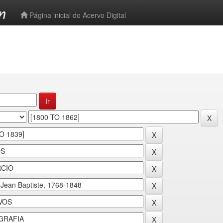
-->
Página inicial do Acervo Digital