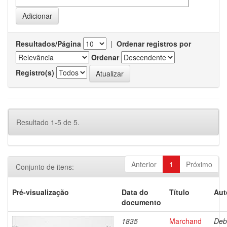
Resultados/Página
|
Ordenar registros por
Ordenar
Registro(s)
Resultado 1-5 de 5.
Anterior
1
Próximo
Conjunto de itens:
Pré-visualização
Data do
Título
Aut
documento
1835
Marchand
Deb