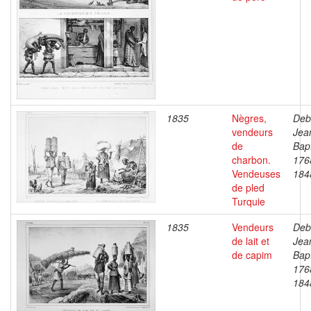
1835
Nègres,
Deb
vendeurs
Jea
de
Bapt
charbon.
176
Vendeuses
184
de pled
Turquie
1835
Vendeurs
Deb
de lait et
Jea
de capim
Bapt
176
184