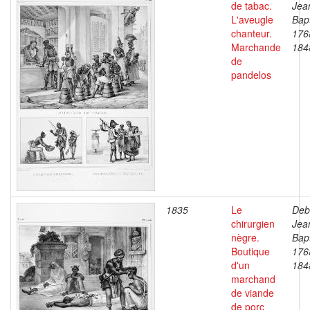
de tabac.
Jea
L'aveugle
Bapt
chanteur.
176
Marchande
184
de
pandelos
1835
Le
Deb
chirurgien
Jea
nègre.
Bapt
Boutique
176
d'un
184
marchand
de viande
de porc