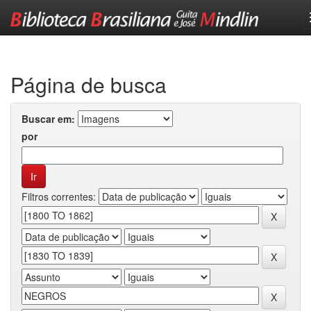
Skip
navigation
Página de busca
Buscar em:
por
Filtros correntes: