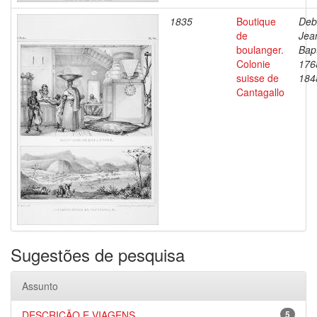
1835
Boutique
Deb
de
Jea
boulanger.
Bapt
Colonie
176
suisse de
184
Cantagallo
Sugestões de pesquisa
Assunto
DESCRIÇÃO E VIAGENS
5