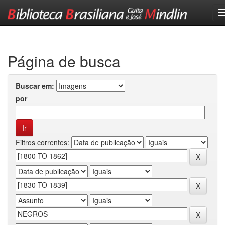
Skip
navigation
Página de busca
Buscar em:
por
Filtros correntes: