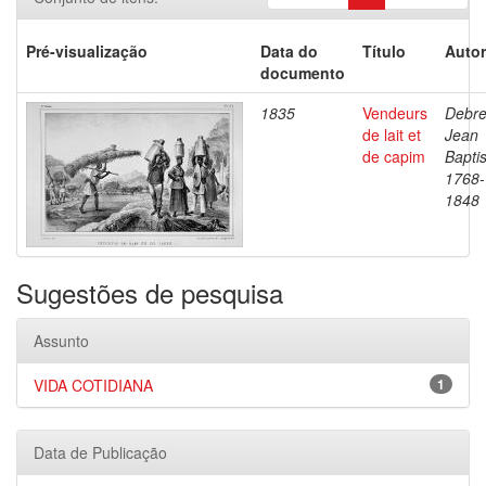
Pré-visualização
Data do
Título
Autor
documento
1835
Vendeurs
Debre
de lait et
Jean
de capim
Baptis
1768-
1848
Sugestões de pesquisa
Assunto
VIDA COTIDIANA
1
Data de Publicação