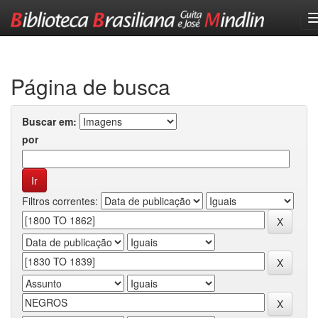
Skip
navigation
Página de busca
Buscar em:
por
Filtros correntes: