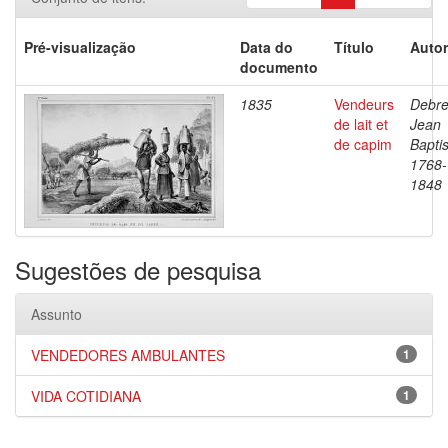
Pré-visualização
Data do
Título
Autor
documento
1835
Vendeurs
Debre
de lait et
Jean
de capim
Baptis
1768-
1848
Sugestões de pesquisa
Assunto
VENDEDORES AMBULANTES
1
VIDA COTIDIANA
1