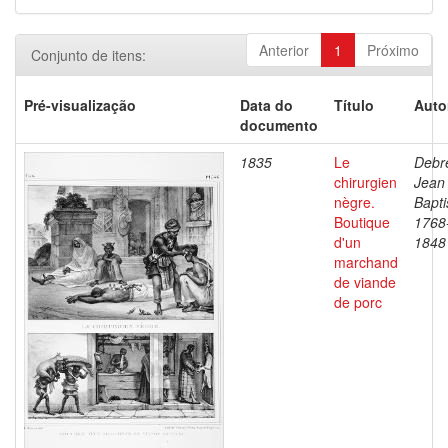
Anterior
1
Próximo
Conjunto de itens:
Pré-visualização
Data do
Título
Auto
documento
1835
Le
Debre
chirurgien
Jean
nègre.
Bapti
Boutique
1768
d'un
1848
marchand
de viande
de porc