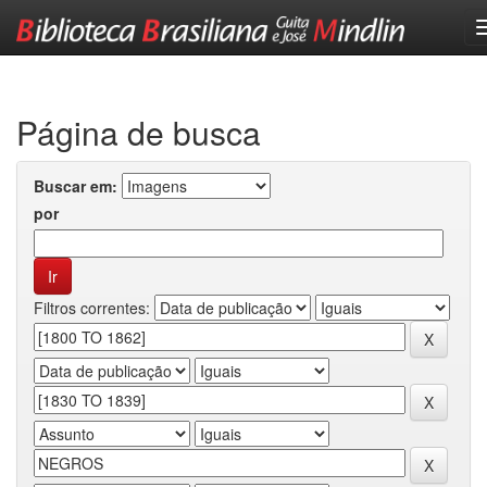
Skip
navigation
Página de busca
Buscar em:
por
Filtros correntes: