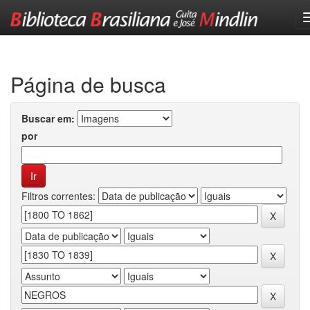
Skip
navigation
Página de busca
Buscar em:
por
Filtros correntes: