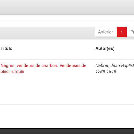
Anterior
1
P
Título
Autor(es)
Nègres, vendeurs de charbon. Vendeuses de
Debret, Jean Baptist
pled Turquie
1768-1848