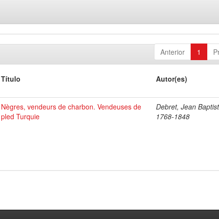
Anterior
1
P
Título
Autor(es)
Nègres, vendeurs de charbon. Vendeuses de
Debret, Jean Baptist
pled Turquie
1768-1848