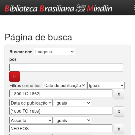
Skip
navigation
Página de busca
Buscar em:
por
Filtros correntes: