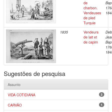
de
Bapt
charbon.
176
Vendeuses
184
de pled
Turquie
1835
Vendeurs
Deb
de lait et
Jea
de capim
Bapt
176
184
Sugestões de pesquisa
Assunto
VIDA COTIDIANA
3
CARVÃO
1