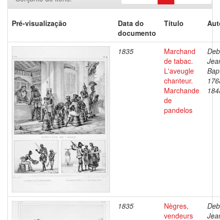
Pré-visualização
Data do
Título
Aut
documento
1835
Marchand
Deb
de tabac.
Jea
L'aveugle
Bapt
chanteur.
176
Marchande
184
de
pandelos
1835
Nègres,
Deb
vendeurs
Jea