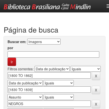
Skip
navigation
Página de busca
Buscar em:
por
Filtros correntes: