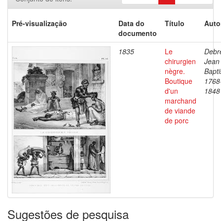
Pré-visualização
Data do
Título
Auto
documento
1835
Le
Debre
chirurgien
Jean
nègre.
Bapti
Boutique
1768
d'un
1848
marchand
de viande
de porc
Sugestões de pesquisa