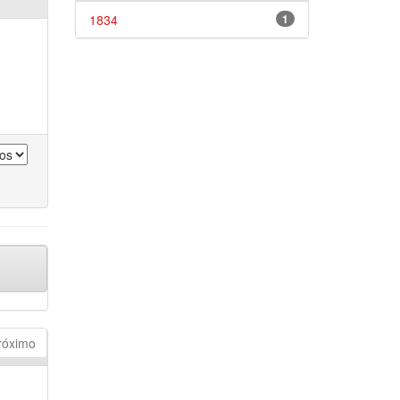
1834
1
róximo