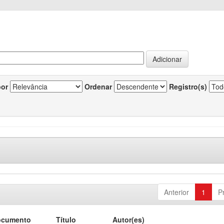
por
Ordenar
Registro(s)
Anterior
1
P
ocumento
Título
Autor(es)