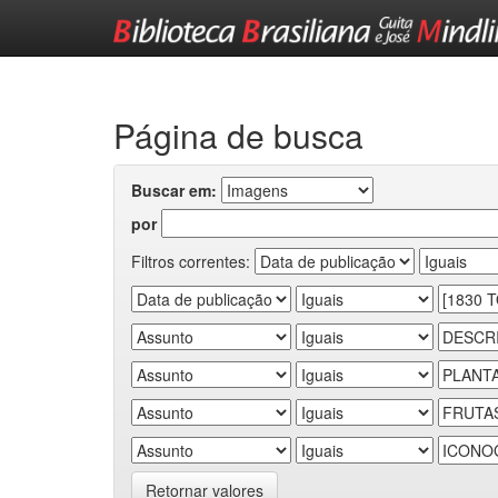
Skip
navigation
Página de busca
Buscar em:
por
Filtros correntes:
Retornar valores