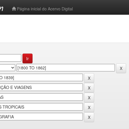
-->
Página inicial do Acervo Digital