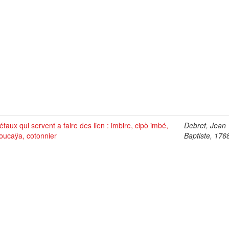
taux qui servent a faire des lien : imbire, cipò imbé,
Debret, Jean
oucaÿa, cotonnier
Baptiste, 176