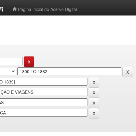
-->
Página inicial do Acervo Digital