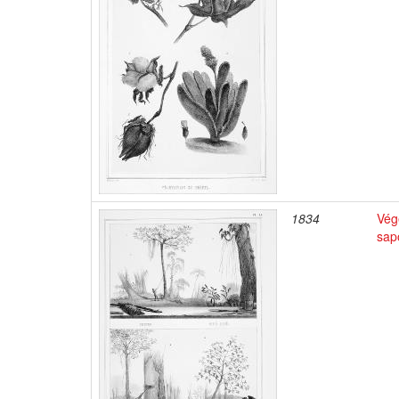
1834
Végé
sap