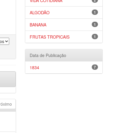
VIDA COTIDIANA
2
ALGODÃO
1
BANANA
1
FRUTAS TROPICAIS
1
Data de Publicação
1834
7
róximo