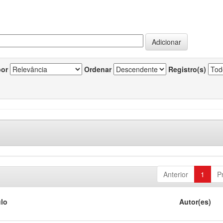
por
Ordenar
Registro(s)
Anterior
1
P
ulo
Autor(es)