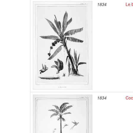
1834
Le 
1834
Coc