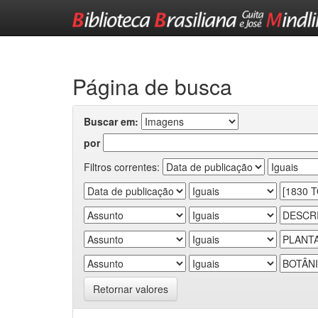
Skip
navigation
Página de busca
Buscar em:
por
Filtros correntes:
Retornar valores