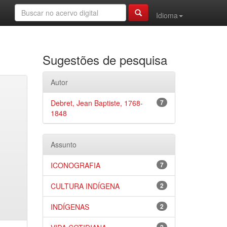
Idioma
Sugestões de pesquisa
Autor
Debret, Jean Baptiste, 1768-
7
1848
Assunto
ICONOGRAFIA
7
CULTURA INDÍGENA
2
INDÍGENAS
2