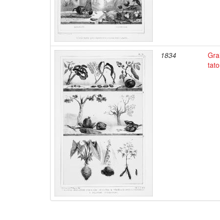
1834
Gra
tato