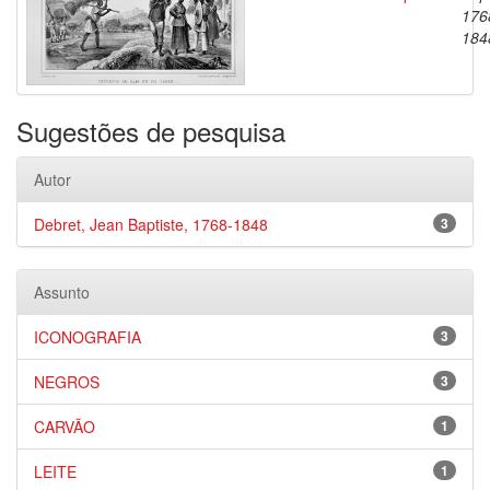
176
184
Sugestões de pesquisa
Autor
Debret, Jean Baptiste, 1768-1848
3
Assunto
ICONOGRAFIA
3
NEGROS
3
CARVÃO
1
LEITE
1