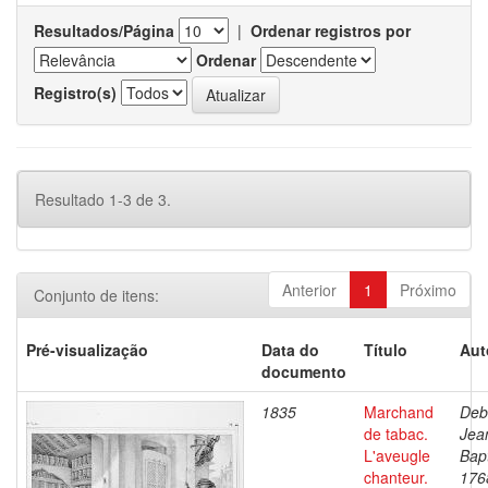
Resultados/Página
|
Ordenar registros por
Ordenar
Registro(s)
Resultado 1-3 de 3.
Anterior
1
Próximo
Conjunto de itens:
Pré-visualização
Data do
Título
Aut
documento
1835
Marchand
Deb
de tabac.
Jea
L'aveugle
Bapt
chanteur.
176