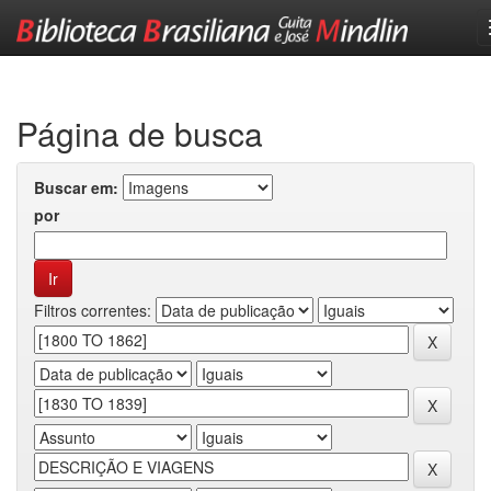
Skip
navigation
Página de busca
Buscar em:
por
Filtros correntes: