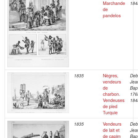
Marchande
184
de
pandelos
1835
Nègres,
Deb
vendeurs
Jea
de
Bapt
charbon.
176
Vendeuses
184
de pled
Turquie
1835
Vendeurs
Deb
de lait et
Jea
de capim
Bapt