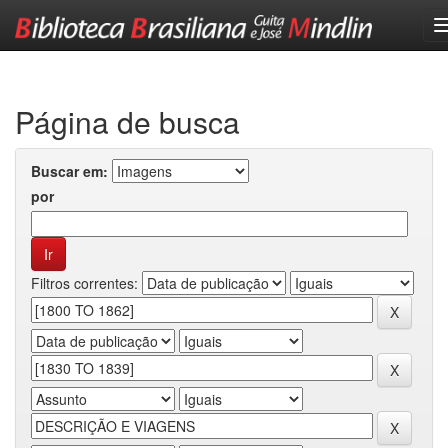
Skip
navigation
Página de busca
Buscar em:
por
Filtros correntes: