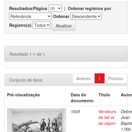
Resultados/Página
|
Ordenar registros por
Ordenar
Registro(s)
Resultado 1-1 de 1.
Anterior
1
Próximo
Conjunto de itens:
Pré-visualização
Data do
Título
Autor
documento
1835
Vendeurs
Debre
de lait et
Jean
de capim
Baptis
1768-