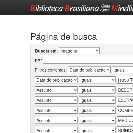
Skip
navigation
Página de busca
Buscar em:
por
Filtros correntes: