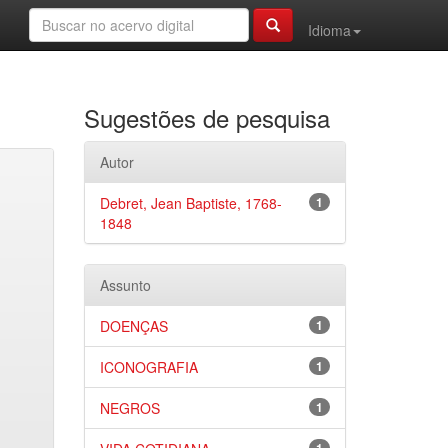
Idioma
Sugestões de pesquisa
Autor
Debret, Jean Baptiste, 1768-
1
1848
Assunto
DOENÇAS
1
ICONOGRAFIA
1
NEGROS
1