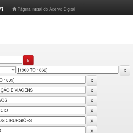
-->
Página inicial do Acervo Digital