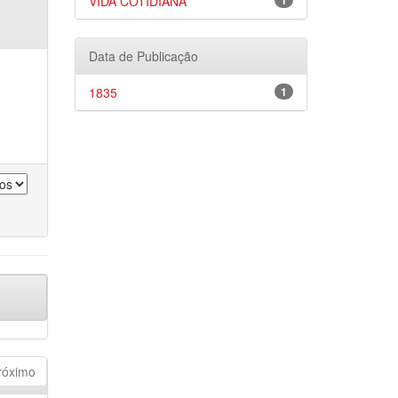
VIDA COTIDIANA
1
Data de Publicação
1835
1
róximo