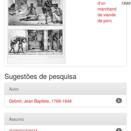
d'un
1848
marchand
de viande
de porc
Sugestões de pesquisa
Autor
Debret, Jean Baptiste, 1768-1848
1
Assunto
1