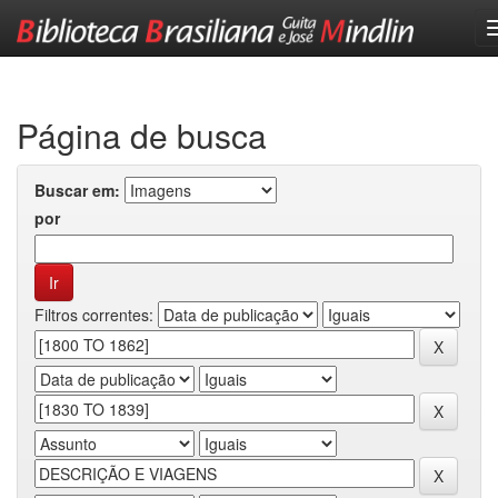
Skip
navigation
Página de busca
Buscar em:
por
Filtros correntes: