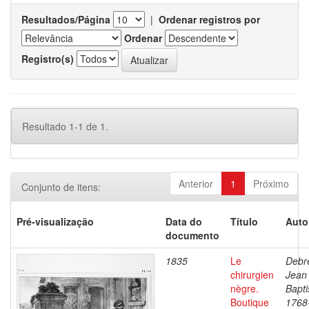
Resultados/Página
|
Ordenar registros por
Ordenar
Registro(s)
Resultado 1-1 de 1.
Anterior
1
Próximo
Conjunto de itens:
Pré-visualização
Data do
Título
Auto
documento
1835
Le
Debre
chirurgien
Jean
nègre.
Bapti
Boutique
1768