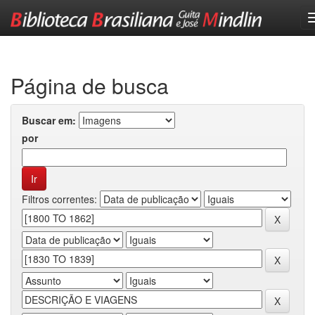
Skip
navigation
Página de busca
Buscar em:
por
Filtros correntes: