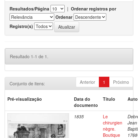
Resultados/Página
|
Ordenar registros por
Ordenar
Registro(s)
Resultado 1-1 de 1.
Anterior
1
Próximo
Conjunto de itens:
Pré-visualização
Data do
Título
Auto
documento
1835
Le
Debre
chirurgien
Jean
nègre.
Bapti
Boutique
1768