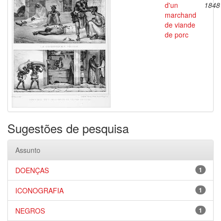
d'un
1848
marchand
de viande
de porc
Sugestões de pesquisa
Assunto
DOENÇAS
1
ICONOGRAFIA
1
NEGROS
1