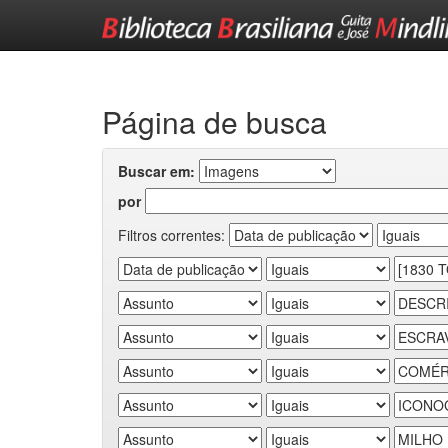
Skip
navigation
Página de busca
Buscar em:
por
Filtros correntes: