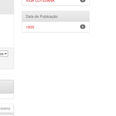
VIDA COTIDIANA
1
Data de Publicação
1835
1
róximo