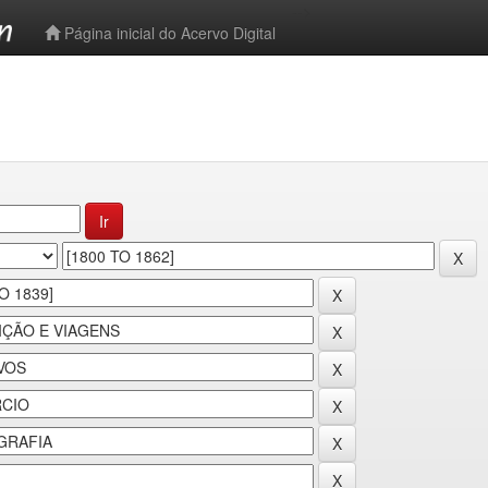
-->
Página inicial do Acervo Digital