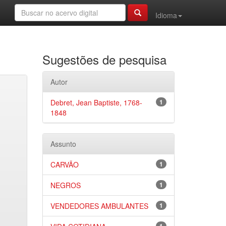
Idioma
Sugestões de pesquisa
Autor
Debret, Jean Baptiste, 1768-
1
1848
Assunto
CARVÃO
1
NEGROS
1
VENDEDORES AMBULANTES
1