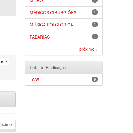
MILHO
1
MÉDICOS CIRURGIÕES
1
MÚSICA FOLCLÓRICA
1
PADARIAS
1
próximo >
Data de Publicação
1835
5
róximo