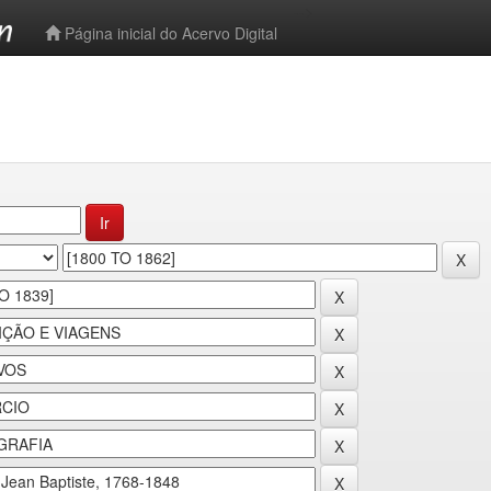
-->
Página inicial do Acervo Digital