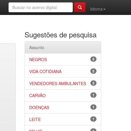
Idioma
Sugestões de pesquisa
Assunto
NEGROS
5
VIDA COTIDIANA
5
VENDEDORES AMBULANTES
3
CARVÃO
1
DOENÇAS
1
LEITE
1