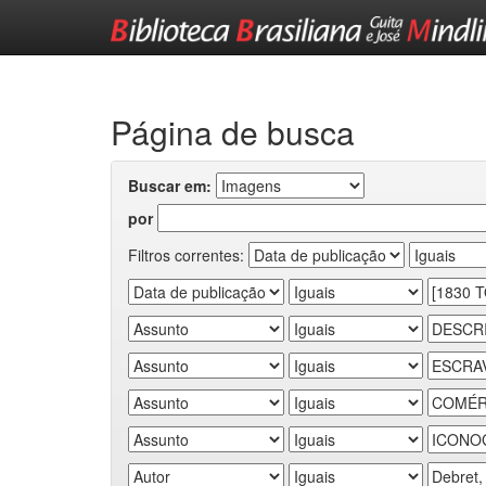
Skip
navigation
Página de busca
Buscar em:
por
Filtros correntes: