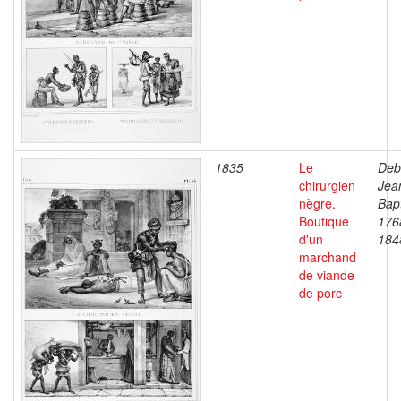
1835
Le
Deb
chirurgien
Jea
nègre.
Bapt
Boutique
176
d'un
184
marchand
de viande
de porc