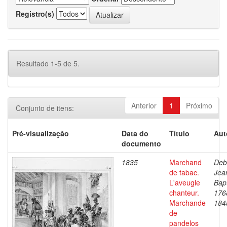
Registro(s)
Resultado 1-5 de 5.
Anterior
1
Próximo
Conjunto de itens:
Pré-visualização
Data do
Título
Aut
documento
1835
Marchand
Deb
de tabac.
Jea
L'aveugle
Bapt
chanteur.
176
Marchande
184
de
pandelos