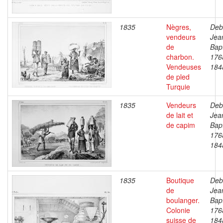
1835
Nègres,
Deb
vendeurs
Jea
de
Bapt
charbon.
176
Vendeuses
184
de pled
Turquie
1835
Vendeurs
Deb
de lait et
Jea
de capim
Bapt
176
184
1835
Boutique
Deb
de
Jea
boulanger.
Bapt
Colonie
176
suisse de
184