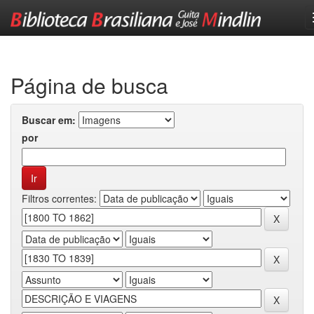
Skip
navigation
Página de busca
Buscar em:
por
Filtros correntes: