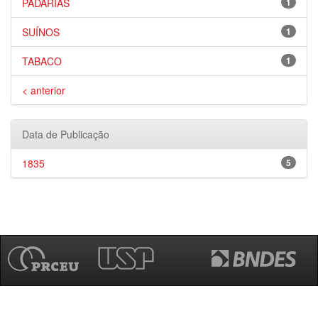
PADARIAS
1
SUÍNOS
1
TABACO
1
< anterior
Data de Publicação
1835
5