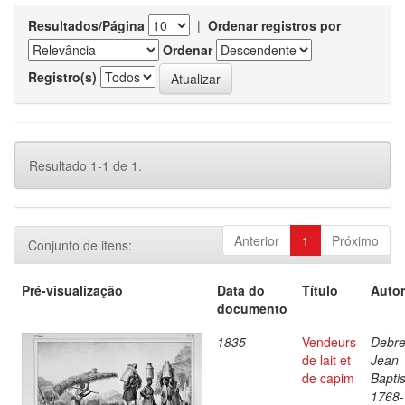
Resultados/Página
|
Ordenar registros por
Ordenar
Registro(s)
Resultado 1-1 de 1.
Anterior
1
Próximo
Conjunto de itens:
Pré-visualização
Data do
Título
Autor
documento
1835
Vendeurs
Debre
de lait et
Jean
de capim
Baptis
1768-