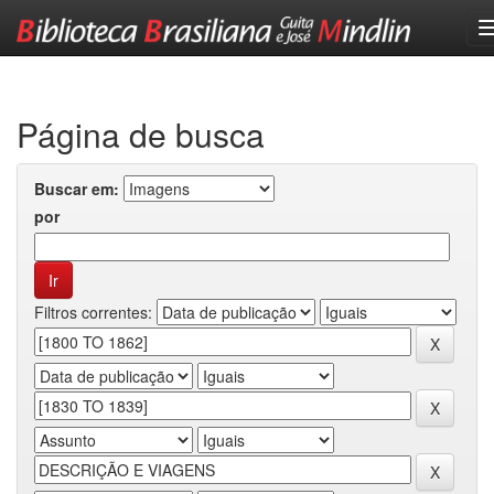
Skip
navigation
Página de busca
Buscar em:
por
Filtros correntes: