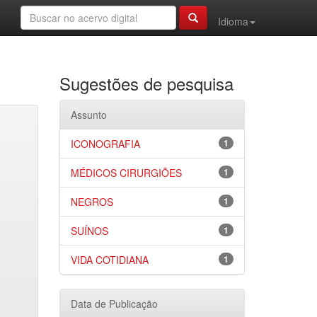
Idioma
Sugestões de pesquisa
Assunto
ICONOGRAFIA
1
MÉDICOS CIRURGIÕES
1
NEGROS
1
SUÍNOS
1
VIDA COTIDIANA
1
Data de Publicação