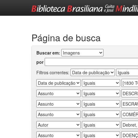
Skip
navigation
Página de busca
Buscar em:
por
Filtros correntes: