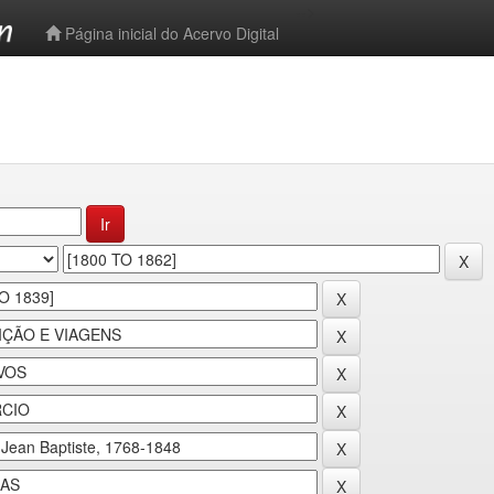
-->
Página inicial do Acervo Digital