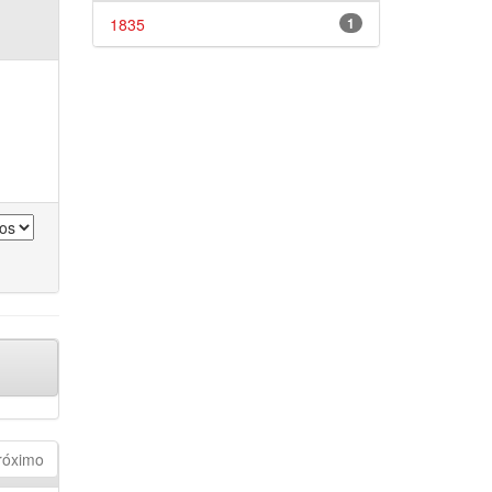
1835
1
róximo