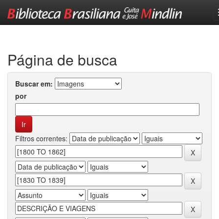
Skip
navigation
Página de busca
Buscar em:
por
Filtros correntes: