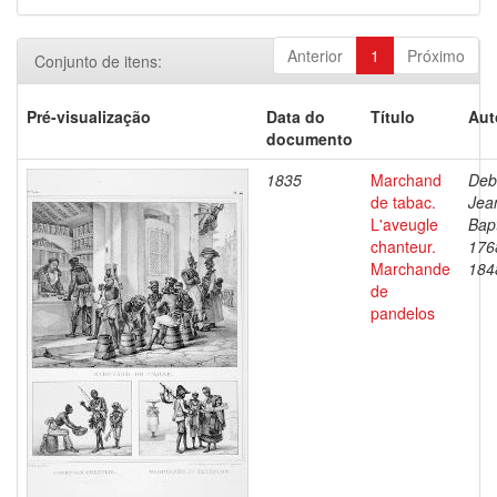
Anterior
1
Próximo
Conjunto de itens:
Pré-visualização
Data do
Título
Aut
documento
1835
Marchand
Deb
de tabac.
Jea
L'aveugle
Bapt
chanteur.
176
Marchande
184
de
pandelos