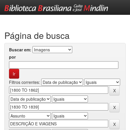
Skip
navigation
Página de busca
Buscar em:
por
Filtros correntes: