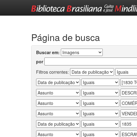
Skip
navigation
Página de busca
Buscar em:
por
Filtros correntes: