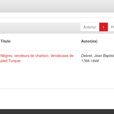
Anterior
1
P
Título
Autor(es)
Nègres, vendeurs de charbon. Vendeuses de
Debret, Jean Baptist
pled Turquie
1768-1848