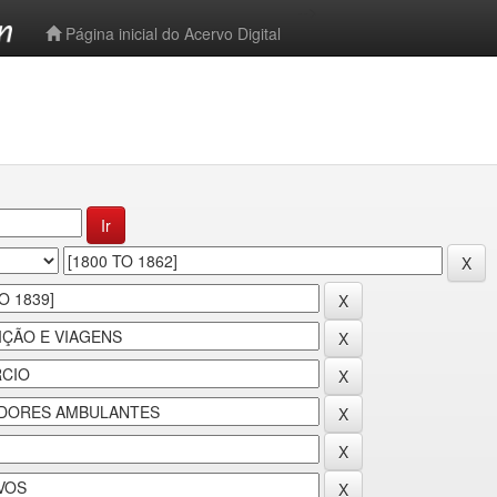
-->
Página inicial do Acervo Digital