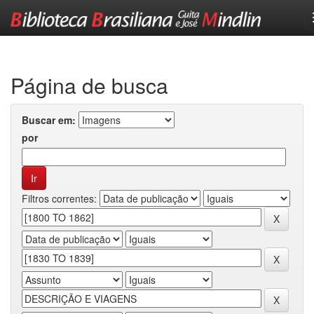
Skip
navigation
Página de busca
Buscar em:
por
Filtros correntes: