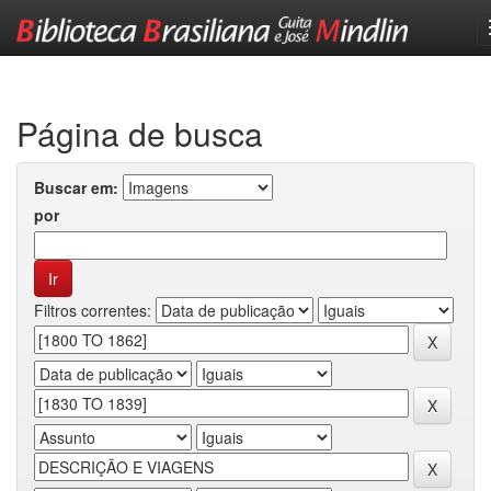
Skip
navigation
Página de busca
Buscar em:
por
Filtros correntes: