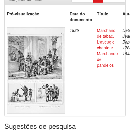
Pré-visualização
Data do
Título
Aut
documento
1835
Marchand
Deb
de tabac.
Jea
L'aveugle
Bapt
chanteur.
176
Marchande
184
de
pandelos
Sugestões de pesquisa