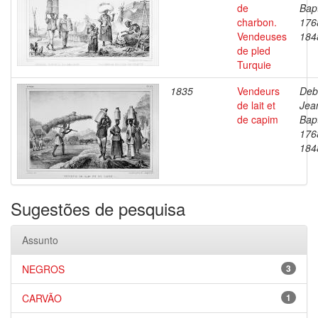
de
Bapt
charbon.
176
Vendeuses
184
de pled
Turquie
1835
Vendeurs
Deb
de lait et
Jea
de capim
Bapt
176
184
Sugestões de pesquisa
Assunto
NEGROS
3
CARVÃO
1