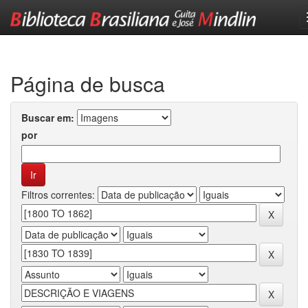
Skip
navigation
Página de busca
Buscar em:
por
Filtros correntes: