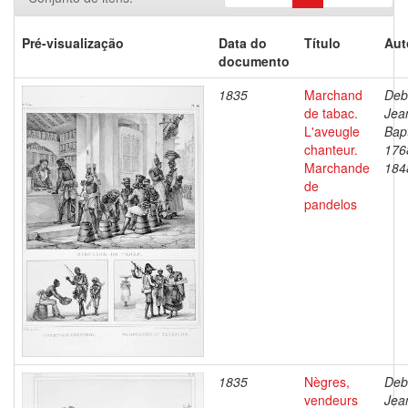
Pré-visualização
Data do
Título
Aut
documento
1835
Marchand
Deb
de tabac.
Jea
L'aveugle
Bapt
chanteur.
176
Marchande
184
de
pandelos
1835
Nègres,
Deb
vendeurs
Jea