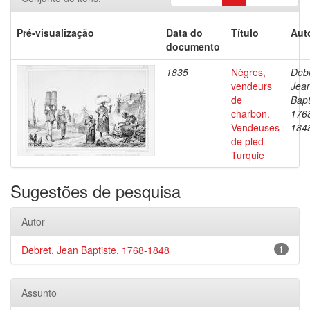
Pré-visualização
Data do
Título
Aut
documento
1835
Nègres,
Debr
vendeurs
Jea
de
Bapt
charbon.
176
Vendeuses
184
de pled
Turquie
Sugestões de pesquisa
Autor
Debret, Jean Baptiste, 1768-1848
1
Assunto