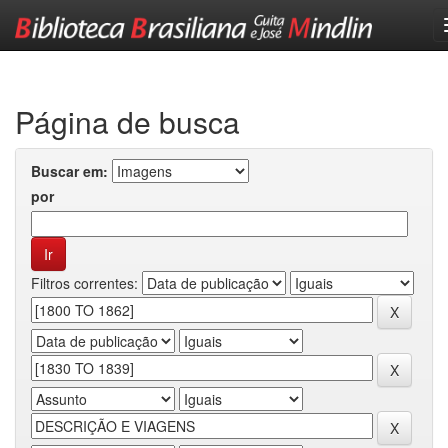
Skip
navigation
Página de busca
Buscar em:
por
Filtros correntes: