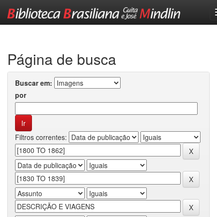
Skip
navigation
Página de busca
Buscar em:
por
Filtros correntes: