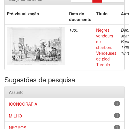
Pré-visualização
Data do
Título
Aut
documento
1835
Nègres,
Debr
vendeurs
Jea
de
Bapt
charbon.
176
Vendeuses
184
de pled
Turquie
Sugestões de pesquisa
Assunto
ICONOGRAFIA
1
MILHO
1
NEGROS
1