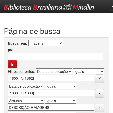
Skip
navigation
Página de busca
Buscar em:
por
Filtros correntes: