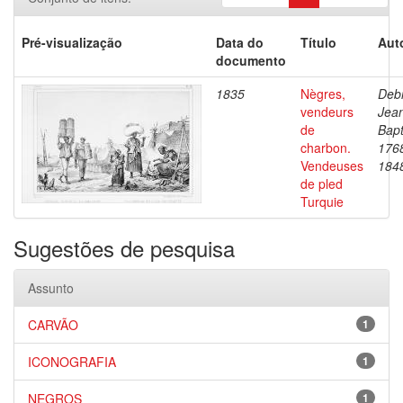
Pré-visualização
Data do
Título
Aut
documento
1835
Nègres,
Debr
vendeurs
Jea
de
Bapt
charbon.
176
Vendeuses
184
de pled
Turquie
Sugestões de pesquisa
Assunto
CARVÃO
1
ICONOGRAFIA
1
NEGROS
1