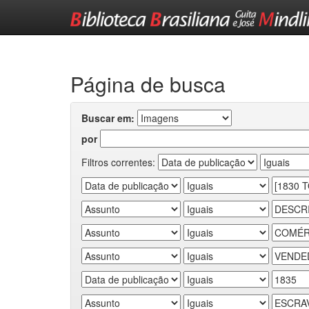
Skip
navigation
Página de busca
Buscar em:
por
Filtros correntes: