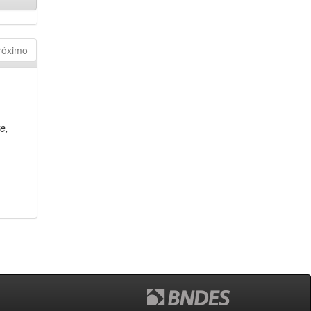
róximo
e,