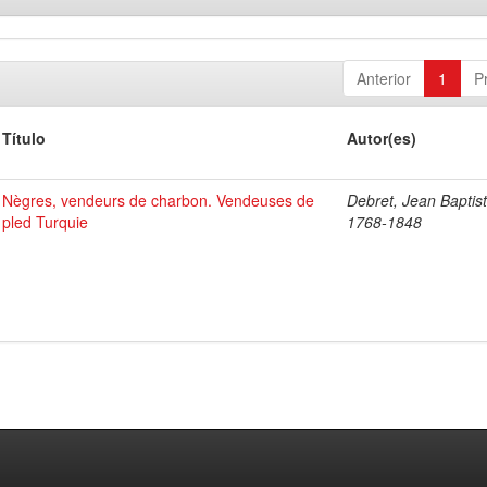
Anterior
1
P
Título
Autor(es)
Nègres, vendeurs de charbon. Vendeuses de
Debret, Jean Baptist
pled Turquie
1768-1848