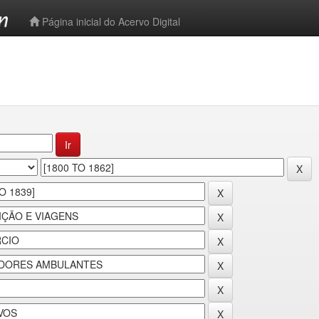
-->
Página inicial do Acervo Digital