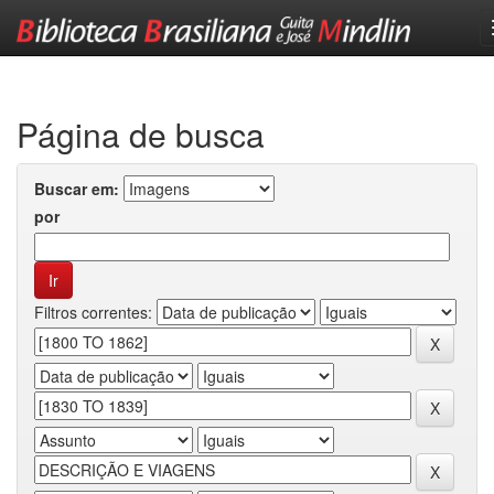
Skip
navigation
Página de busca
Buscar em:
por
Filtros correntes: