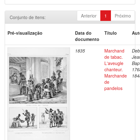
Anterior
1
Próximo
Conjunto de itens:
Pré-visualização
Data do
Título
Aut
documento
1835
Marchand
Deb
de tabac.
Jea
L'aveugle
Bapt
chanteur.
176
Marchande
184
de
pandelos