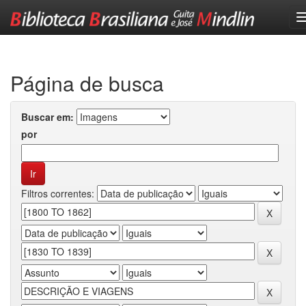
Skip
navigation
Página de busca
Buscar em:
por
Filtros correntes: