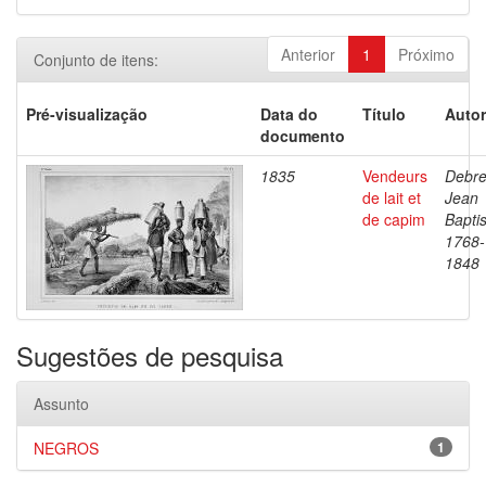
Anterior
1
Próximo
Conjunto de itens:
Pré-visualização
Data do
Título
Autor
documento
1835
Vendeurs
Debre
de lait et
Jean
de capim
Baptis
1768-
1848
Sugestões de pesquisa
Assunto
NEGROS
1