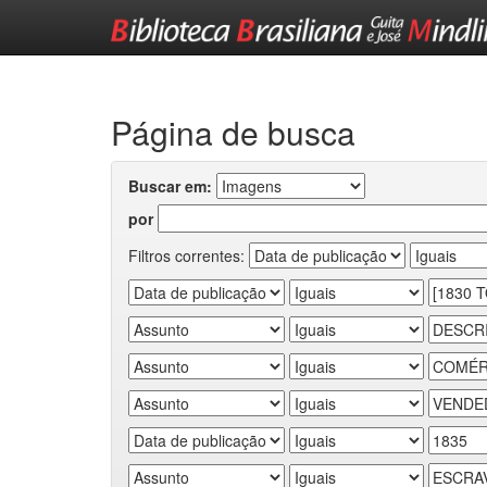
Skip
navigation
Página de busca
Buscar em:
por
Filtros correntes: