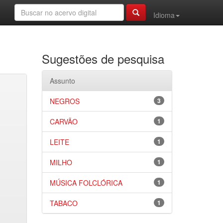
Idioma
Sugestões de pesquisa
Assunto
NEGROS
3
CARVÃO
1
LEITE
1
MILHO
1
MÚSICA FOLCLÓRICA
1
TABACO
1