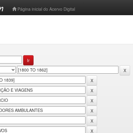
-->
Página inicial do Acervo Digital