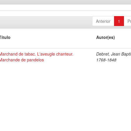
Anterior
1
P
Título
Autor(es)
Marchand de tabac. L'aveugle chanteur.
Debret, Jean Bapti
Marchande de pandelos
1768-1848