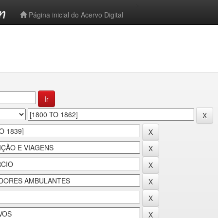
-->
Página inicial do Acervo Digital