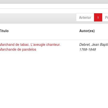
Anterior
1
P
Título
Autor(es)
Marchand de tabac. L'aveugle chanteur.
Debret, Jean Bapti
Marchande de pandelos
1768-1848