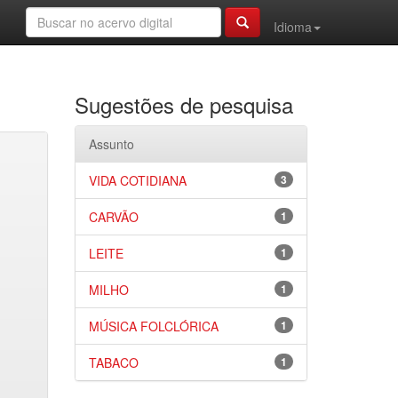
Idioma
Sugestões de pesquisa
Assunto
VIDA COTIDIANA
3
CARVÃO
1
LEITE
1
MILHO
1
MÚSICA FOLCLÓRICA
1
TABACO
1