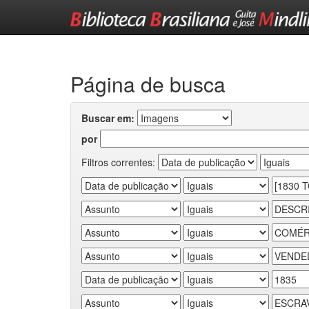
Skip
navigation
Página de busca
Buscar em:
por
Filtros correntes: