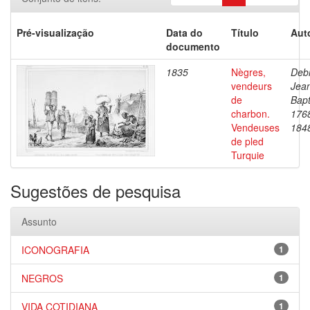
Pré-visualização
Data do
Título
Aut
documento
1835
Nègres,
Debr
vendeurs
Jea
de
Bapt
charbon.
176
Vendeuses
184
de pled
Turquie
Sugestões de pesquisa
Assunto
ICONOGRAFIA
1
NEGROS
1
VIDA COTIDIANA
1