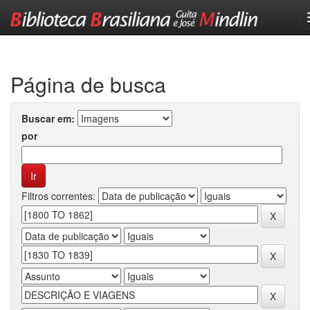
Skip
navigation
Página de busca
Buscar em:
por
Filtros correntes: