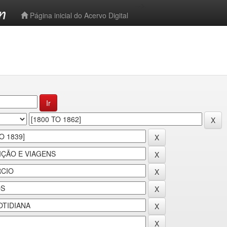
-->
Página inicial do Acervo Digital