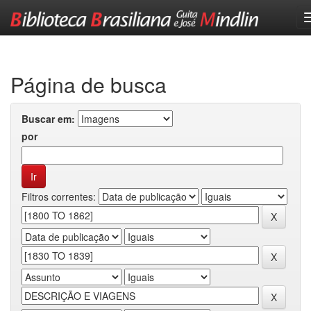
Skip
navigation
Página de busca
Buscar em:
por
Filtros correntes: