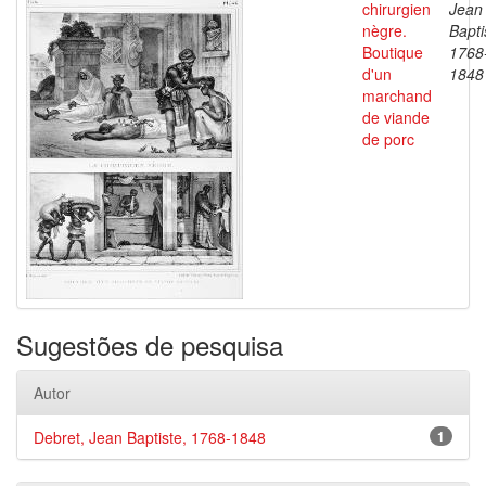
chirurgien
Jean
nègre.
Bapti
Boutique
1768
d'un
1848
marchand
de viande
de porc
Sugestões de pesquisa
Autor
Debret, Jean Baptiste, 1768-1848
1