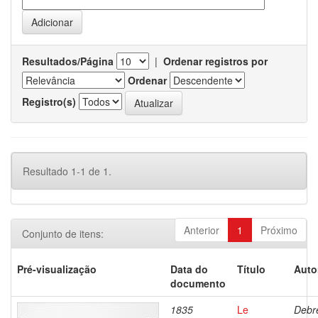
Resultados/Página
|
Ordenar registros por
Ordenar
Registro(s)
Resultado 1-1 de 1.
Anterior
1
Próximo
Conjunto de itens:
Pré-visualização
Data do
Título
Auto
documento
1835
Le
Debre