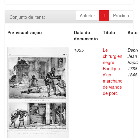
Anterior
1
Próximo
Conjunto de itens:
Pré-visualização
Data do
Título
Auto
documento
1835
Le
Debre
chirurgien
Jean
nègre.
Bapti
Boutique
1768
d'un
1848
marchand
de viande
de porc