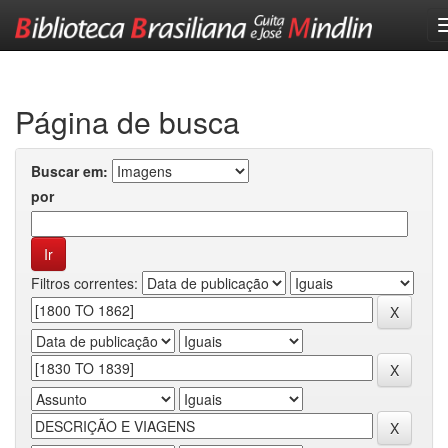
Skip
navigation
Página de busca
Buscar em:
por
Filtros correntes: