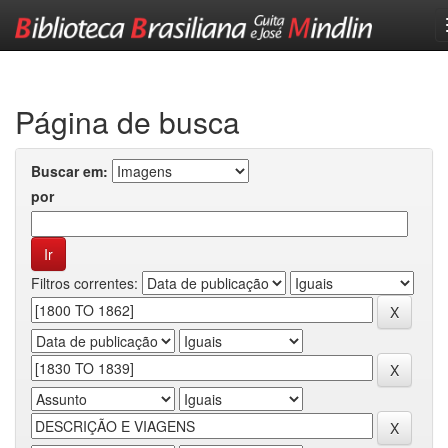
Skip
navigation
Página de busca
Buscar em:
por
Filtros correntes: