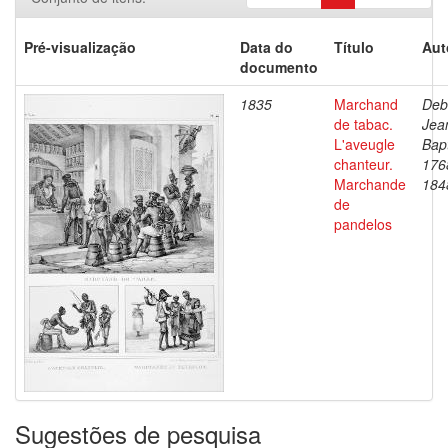
Pré-visualização
Data do
Título
Aut
documento
1835
Marchand
Deb
de tabac.
Jea
L'aveugle
Bapt
chanteur.
176
Marchande
184
de
pandelos
Sugestões de pesquisa