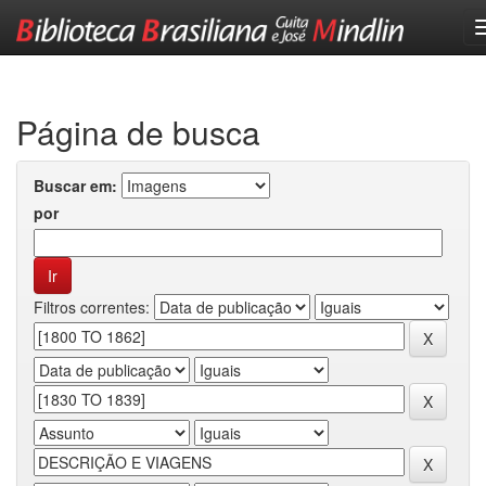
Skip
navigation
Página de busca
Buscar em:
por
Filtros correntes: