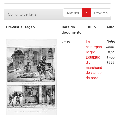
Anterior
1
Próximo
Conjunto de itens:
Pré-visualização
Data do
Título
Auto
documento
1835
Le
Debre
chirurgien
Jean
nègre.
Bapti
Boutique
1768
d'un
1848
marchand
de viande
de porc