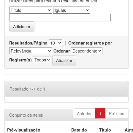
Utilizar filtros para refinar o resultado de busca.
Resultados/Página
|
Ordenar registros por
Ordenar
Registro(s)
Resultado 1-1 de 1.
Anterior
1
Próximo
Conjunto de itens:
Pré-visualização
Data do
Título
Aut