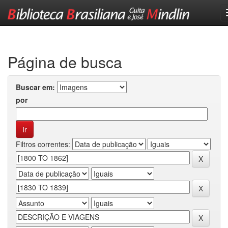
Skip
navigation
Página de busca
Buscar em:
por
Filtros correntes: