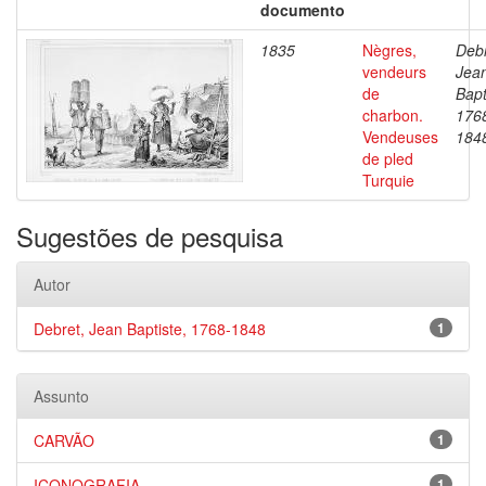
documento
1835
Nègres,
Debr
vendeurs
Jea
de
Bapt
charbon.
176
Vendeuses
184
de pled
Turquie
Sugestões de pesquisa
Autor
Debret, Jean Baptiste, 1768-1848
1
Assunto
CARVÃO
1
ICONOGRAFIA
1