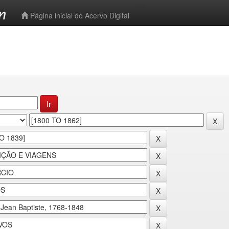
-->
Página inicial do Acervo Digital