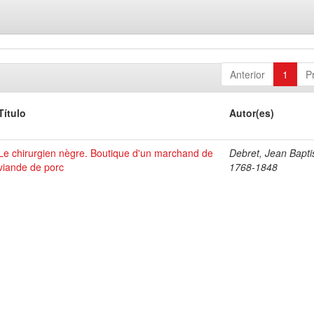
Anterior
1
P
Título
Autor(es)
Le chirurgien nègre. Boutique d'un marchand de
Debret, Jean Bapti
viande de porc
1768-1848