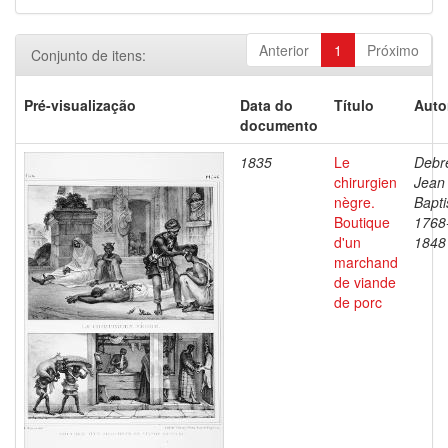
Anterior
1
Próximo
Conjunto de itens:
Pré-visualização
Data do
Título
Auto
documento
1835
Le
Debre
chirurgien
Jean
nègre.
Bapti
Boutique
1768
d'un
1848
marchand
de viande
de porc