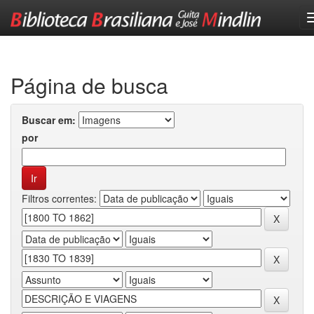
Skip
navigation
Página de busca
Buscar em:
por
Filtros correntes: