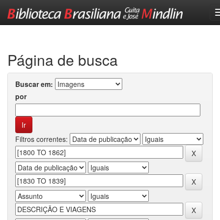
Skip
navigation
Página de busca
Buscar em:
por
Filtros correntes: