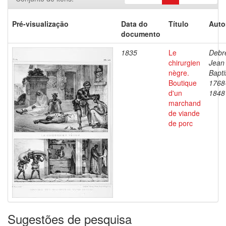
Pré-visualização
Data do
Título
Auto
documento
1835
Le
Debre
chirurgien
Jean
nègre.
Bapti
Boutique
1768
d'un
1848
marchand
de viande
de porc
Sugestões de pesquisa