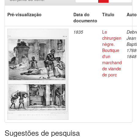
Pré-visualização
Data do
Título
Auto
documento
1835
Le
Debre
chirurgien
Jean
nègre.
Bapti
Boutique
1768
d'un
1848
marchand
de viande
de porc
Sugestões de pesquisa