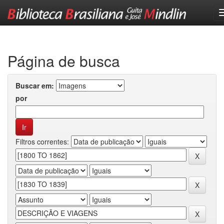
Skip
navigation
Página de busca
Buscar em:
por
Filtros correntes: