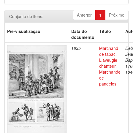
Anterior
1
Próximo
Conjunto de itens:
Pré-visualização
Data do
Título
Aut
documento
1835
Marchand
Deb
de tabac.
Jea
L'aveugle
Bapt
chanteur.
176
Marchande
184
de
pandelos