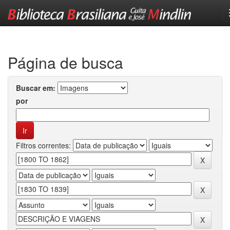
Skip
navigation
Página de busca
Buscar em:
por
Filtros correntes: